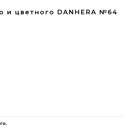
о и цветного DANHERA №64
го.