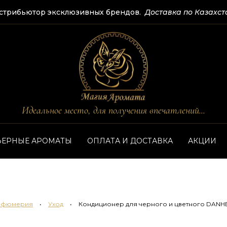
стрибьютор эксклюзивных брендов.
Доставка по Казахст
Идеальное место, для получения впечатлений...
ЬЕРНЫЕ АРОМАТЫ
ОПЛАТА И ДОСТАВКА
АКЦИИ
рфюмерия
•
Уход
•
Кондиционер для черного и цветного DANH